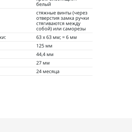
белый
стяжные винты (через
отверстия замка ручки
стягиваются между
собой) или саморезы
ки:
63 х 63 мм; = 6 мм
125 мм
44,4 мм
27 мм
24 месяца