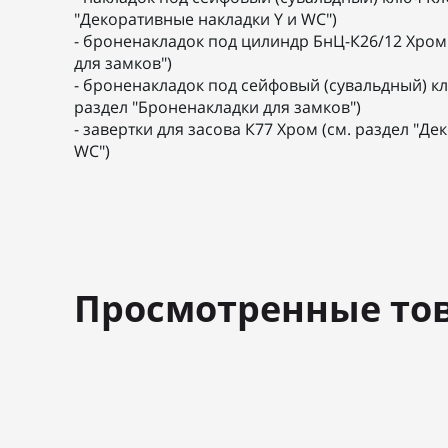
"Декоративные накладки Y и WC")
- броненакладок под цилиндр БнЦ-К26/12 Хром 
для замков")
- броненакладок под сейфовый (сувальдный) кл
раздел "Броненакладки для замков")
- завертки для засова К77 Хром (см. раздел "Д
WC")
Просмотренные то