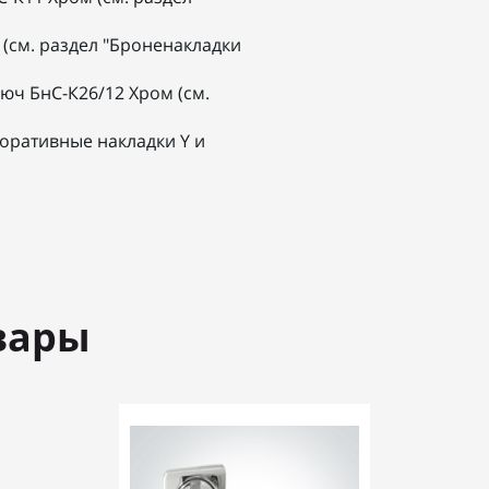
(см. раздел "Броненакладки
юч БнС-К26/12 Хром (см.
екоративные накладки Y и
вары