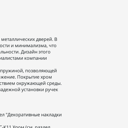
 металлических дверей. В
ости и минимализма, что
льности. Дизайн этого
циалистами компании
й пружиной, позволяющей
ожение. Покрытие хром
йствием окружающей среды.
надежной установки ручек
дел "Декоративные накладки
С-К11 Хром (см. раздел