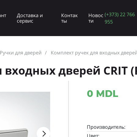
(+373) 22 766
ант
Доставка и
Контак
Новос
сервис
ты
ти
955
Ручки для дверей
Комплект ручек для входных дверей
 входных дверей CRIT (
0 MDL
Производитель:
Цвет: