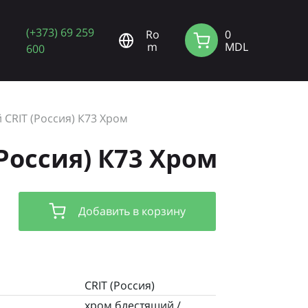
(+373) 69 259
Ro
0
m
MDL
600
 CRIT (Россия) К73 Хром
Россия) К73 Хром
Добавить в корзину
CRIT (Россия)
хром блестящий /