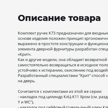
Описание товара
Комплект ручек К73 предназначен для входных
основе изделия положен принцип эргономичн
выражено в простоте конструкции и функциона
элемента дверной фурнитуры разработан спе
«Крит».
Как и другие модели, она обладает возвратно
самостоятельно возвращаться в исходное пол
устойчиво к истиранию, окислению под возде
Разработанный специалистами "Крит" способ 
на дверь.
Сочетается с комплектами из этой же серии:
- накладок под цилиндр КлЦ-К11 Хром (см. раз
Y и WC"),
- накладок под сейфовый (сувальдный) ключ Кл