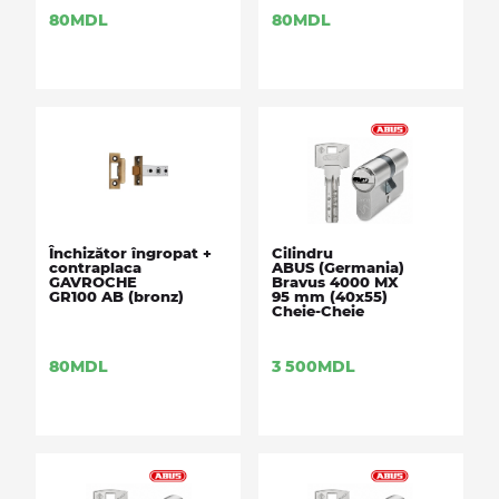
80
MDL
80
MDL
Închizător îngropat +
Cilindru
contraplaca
ABUS (Germania)
GAVROCHE
Bravus 4000 MX
GR100 AB (bronz)
95 mm (40x55)
Cheie-Cheie
80
MDL
3 500
MDL