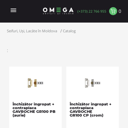
0
(+373) 22 766 955
Seifuri, Uși, Lacăte în Moldova
Catalog
:
Închizător îngropat +
Închizător îngropat +
contraplaca
contraplaca
GAVROCHE GR100 PB
GAVROCHE
(aurie)
GR100 CP (crom)