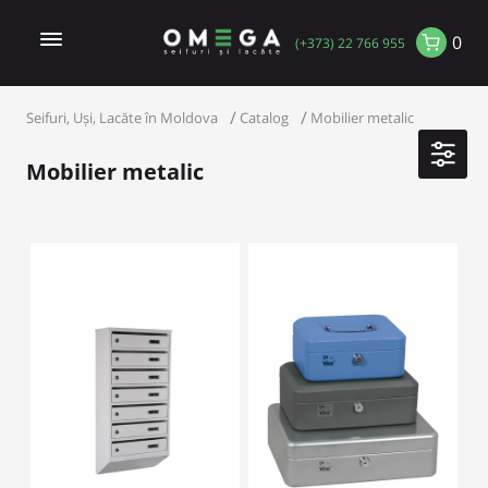
0
(+373) 22 766 955
Seifuri, Uși, Lacăte în Moldova
Catalog
Mobilier metalic
Mobilier metalic