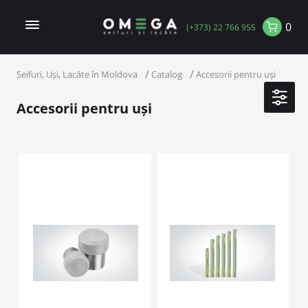
0
(+373) 22 766 955
Seifuri, Uși, Lacăte în Moldova
Catalog
Accesorii pentru uși
Accesorii pentru uși