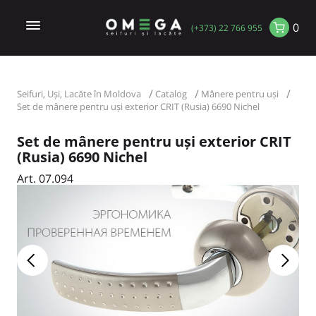
0
(+373) 22 766 955
Seifuri, Uși, Lacăte în Moldova
Catalog
Mânere pentru uși
Set de mânere pentru uși exterior CRIT (Rusia) 6690 Nichel
Set de mânere pentru uși exterior CRIT
(Rusia) 6690 Nichel
Art. 07.094