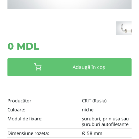
0 MDL
Adaugă în coș
Producător:
CRIT (Rusia)
Culoare:
nichel
Modul de fixare:
șuruburi, prin ușa sau
șuruburi autofiletante
Dimensiune rozeta:
Ø 58 mm