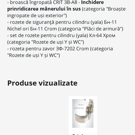
- broască îngropată CRIT ЗВ-А8 -
Închidere
prinridicarea mânerului în sus
(categoria "Broaște
ingropate de uși exterior")
- rozete de siguranţă pentru cilindru (yala) Бн-11
Nichel ori Бн-11 Crom (categoria "Plăci de armură")
- set de rozete pentru cilindru (yala) Кл-64 Хром
(categoria "Rozete de uși Y și WC")
- rozeta pentru zavor ЗФ-7202 Crom (categoria
"Rozete de uși Y și WC")
Produse vizualizate