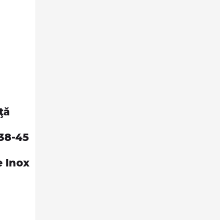
ţă
38-45
e Inox