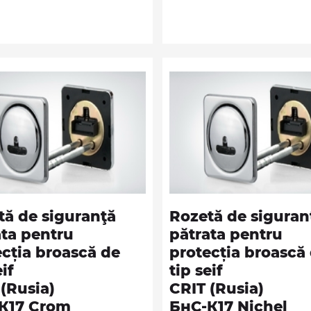
tă de siguranţă
Rozetă de siguran
ata pentru
pătrata pentru
ecția broască de
protecția broască
eif
tip seif
(Rusia)
CRIT (Rusia)
К17 Crom
БнС-К17 Nichel