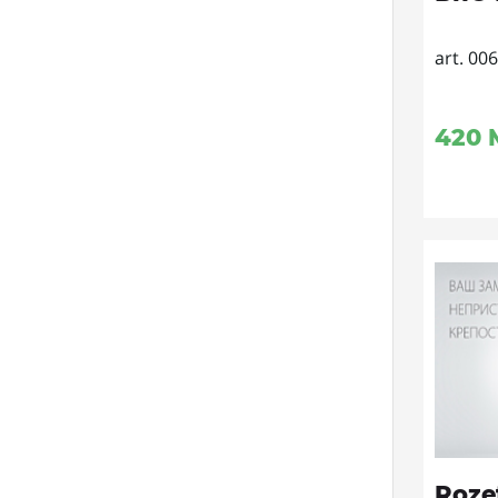
art. 00
420
Roze