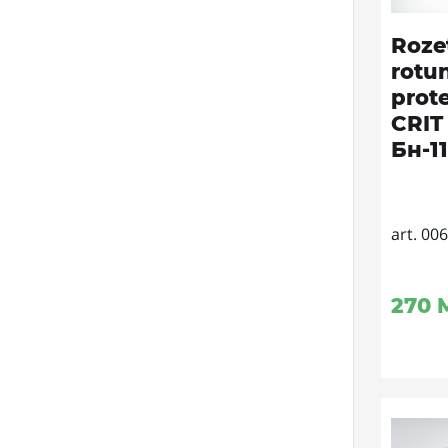
Roze
rotu
prote
CRIT 
Бн-1
art. 00
270