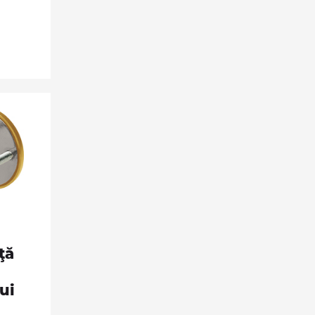
ţă
ui