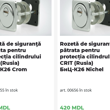
tă de siguranţă
Rozetă de siguran
ata pentru
pătrata pentru
cția cilindrului
protecția cilindrul
(Rusia)
CRIT (Rusia)
К26 Crom
БнЦ-К26 Nichel
655 în stok
art. 00656 în stok
MDL
420
MDL