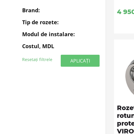
Seifuri depozitare
Antifurt pentru biciclete,
Brand:
motorete, motociclete
4 95
Casete bancare de valori
Tip de rozete:
ROSTEX
Modul de instalare:
DISEC
pentru eurocilindri
Costul,
MDL
VIRO
de tip seif
îngropat
CRIT
aplicat
Resetați filtrele
APLICAȚI
Roze
rotu
prote
VIRO 