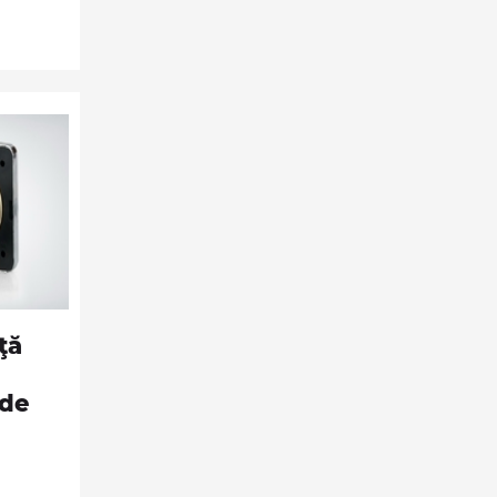
ţă
 de