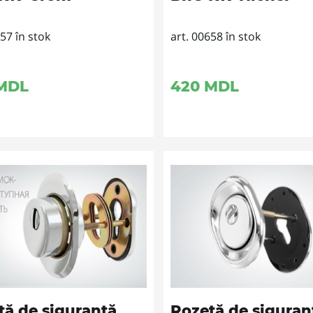
657 în stok
art. 00658 în stok
MDL
420
MDL
tă de siguranţă
Rozetă de siguran