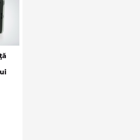
ţă
ui