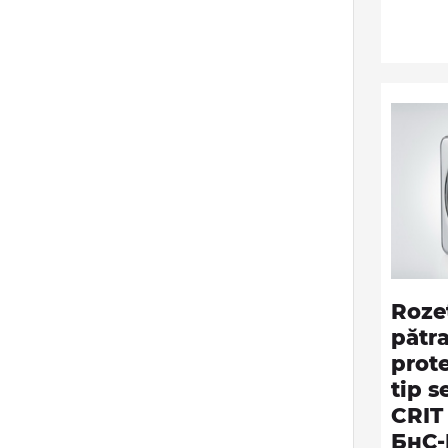
Roze
pătr
prot
tip s
CRIT 
БнС-