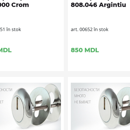
000 Crom
808.046 Argintiu
651 în stok
art. 00652 în stok
MDL
850
MDL