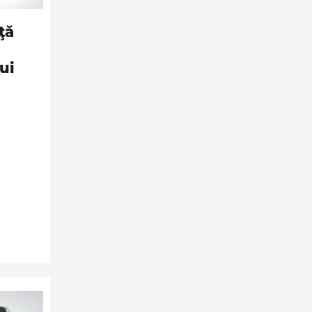
ţă
ui