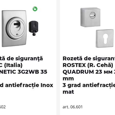
tă de siguranţă
Rozetă de siguran
 (Italia)
ROSTEX (R. Cehă)
ETIC 3G2WB 35
QUADRUM 23 мм 
mm
d antiefracție Inox
3 grad antiefracți
mat
.602
art. 06.601