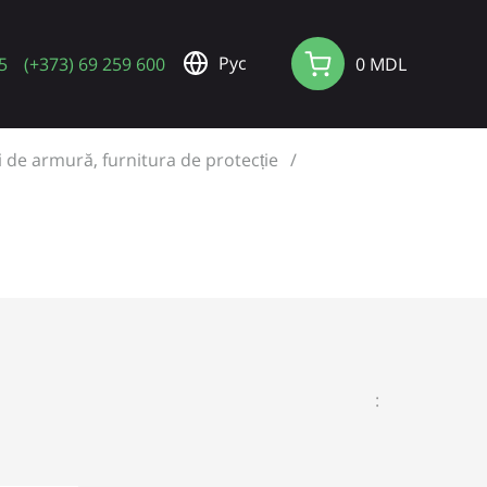
Pус
5
(+373) 69 259 600
0 MDL
 de armură, furnitura de protecție
: