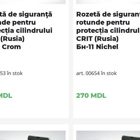
tă de siguranţă
Rozetă de siguran
nde pentru
rotunde pentru
cția cilindrului
protecția cilindrul
(Rusia)
CRIT (Rusia)
1 Crom
Бн-11 Nichel
653 în stok
art. 00654 în stok
MDL
270
MDL