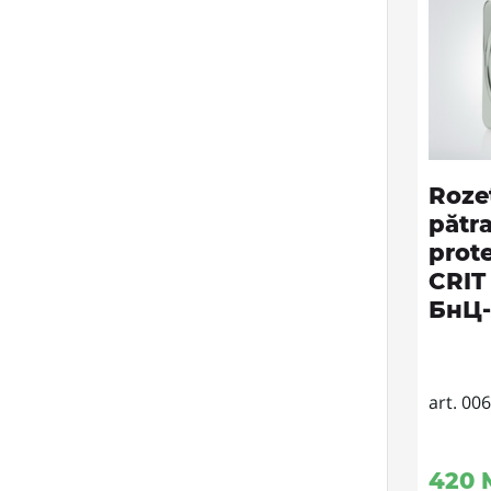
Roze
pătr
prote
CRIT 
БнЦ-
art. 00
420