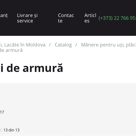
anț
Livrare și
Contac
Articl
(+373) 22 766 95
service
te
es
și, Lacăte în Moldova
Catalog
Mânere pentru uși, plăci
 de armură
ci de armură
17
:
13 din 13