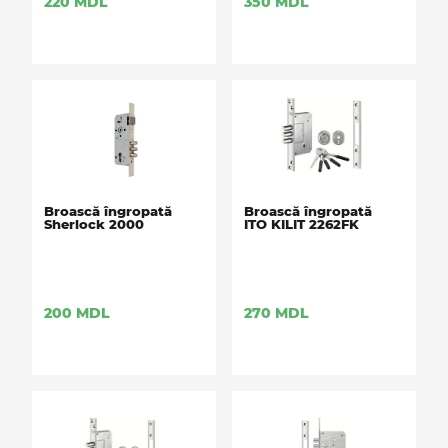
220
MDL
350
MDL
Broască îngropată
Broască îngropată
Sherlock 2000
ITO KILIT 2262FK
200
MDL
270
MDL