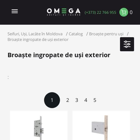
0
(+373) 22 766 955
Seifuri, Uși, Lacăte în Moldova
Catalog
Broaște pentru uși
Broaște ingropate de uși exterior
Broaște ingropate de uși exterior
:
1
2
3
4
5