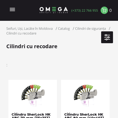
0
(+373) 22 766 955
Seifuri, Uși, Lacăte în Moldova
Catalog
Cilindri de siguranța
Cilindri cu recodare
Cilindri cu recodare
:
Cilindru SherLock HK
Cilindru SherLock HK
ABC 70 mm (35х35Т)
ABC 80 mm (40х40Т)