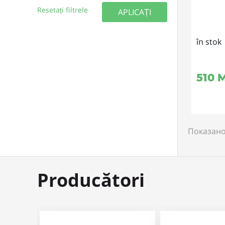
Resetați filtrele
APLICAȚI
în stok
510
M
Показано
Producători