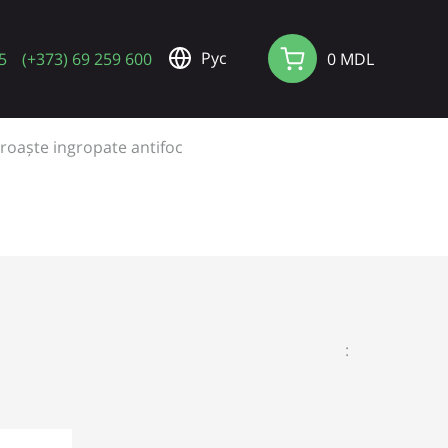
Pус
5
(+373) 69 259 600
0 MDL
roaște ingropate antifoc
: