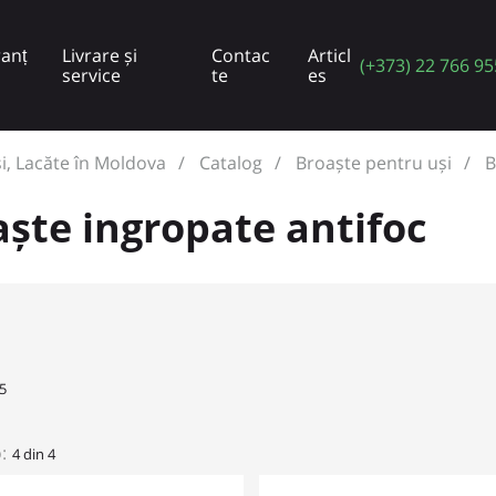
anț
Livrare și
Contac
Articl
(+373) 22 766 95
service
te
es
și, Lacăte în Moldova
Catalog
Broaște pentru uși
B
ște ingropate antifoc
5
:
4 din 4