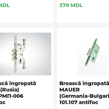
MDL
370
MDL
scă îngropată
Broască îngropat
(Rusia)
MAUER
РМП-006
(Germania-Bulgari
oc
101.107 antifoc