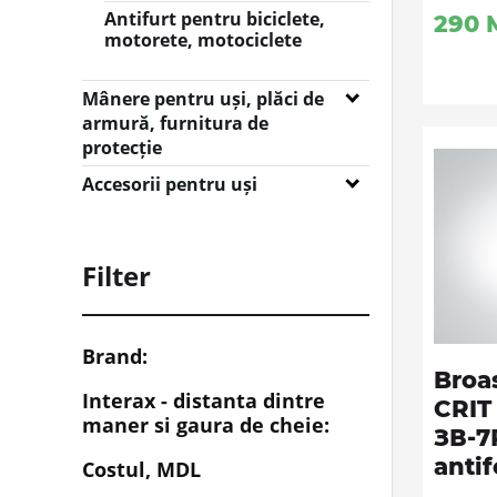
Seifuri depozitare
Antifurt pentru biciclete,
290
motorete, motociclete
Casete bancare de valori
Mânere pentru uși, plăci de
armură, furnitura de
protecție
Mânere pentru uși
Accesorii pentru uși
Furnitură de protecție
Opritoare de ușă
Plăci de armură
Pătrate pentru mânere
Filter
Rozete de uși Y și WC
Vizoare de uși
Brand:
Broa
Interax - distanta dintre
MAUER Assa Abloy
CRIT 
maner si gaura de cheie:
ЗВ-7
CRIT
antif
Costul,
MDL
85 mm