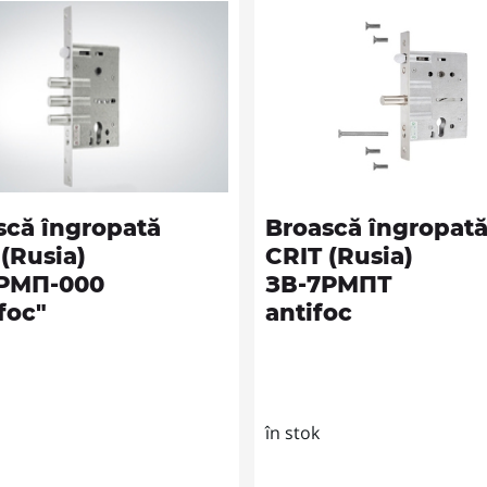
scă îngropată
Broască îngropat
(Rusia)
CRIT (Rusia)
РМП-000
ЗВ-7РМПТ
foc"
antifoc
în stok