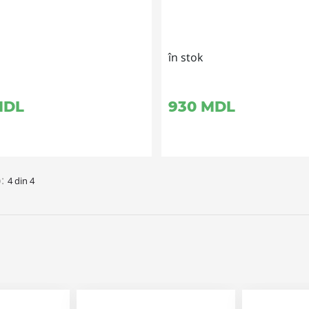
în stok
DL
930
MDL
:
4 din 4