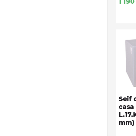
1 190
M
MS
R
S
Energy
Viro
Seif 
casa
L.17
mm)