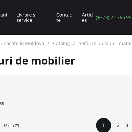
anț
Livrare și
Contac
Articl
(+373) 22 766 95
service
te
es
și, Lacăte în Moldova
Catalog
Seifuri și dulapuri matal
uri de mobilier
38
:
1
2
3
16 din 73