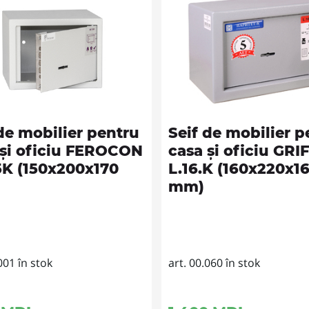
de mobilier pentru
Seif de mobilier p
 și oficiu FEROCON
casa și oficiu GR
5K (150x200x170
L.16.K (160x220x1
mm)
001 în stok
art. 00.060 în stok