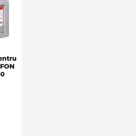
entru
IFFON
60