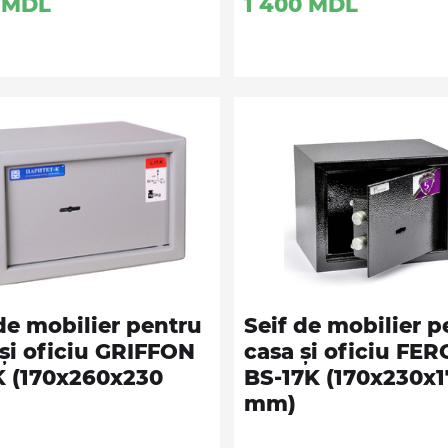
MDL
1 400
MDL
de mobilier pentru
Seif de mobilier p
 și oficiu GRIFFON
casa și oficiu FE
.K (170x260x230
BS-17K (170x230x1
mm)