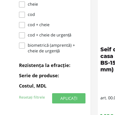
cheie
cod
cod + cheie
cod + cheie de urgență
biometrică (amprentă) +
Seif 
cheie de urgență
casa
BS-1
Rezistența la efracție:
mm)
Serie de produse:
grad S1
Costul,
MDL
grad 0
BS
clasa Н0
HG
Resetați filtrele
art. 00.
APLICAȚI
L