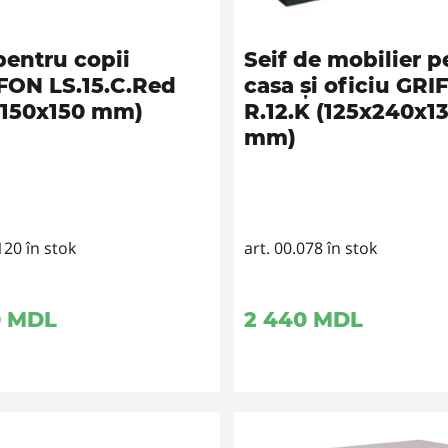
pentru copii
Seif de mobilier p
FON LS.15.C.Red
casa și oficiu GR
x150x150 mm)
R.12.K (125x240x1
mm)
120 în stok
art. 00.078 în stok
0
MDL
2 440
MDL