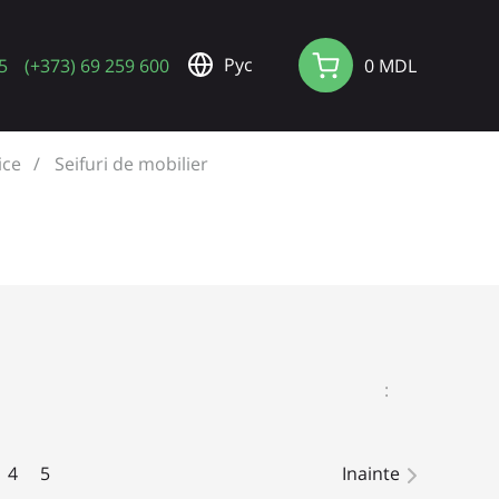
Pус
5
(+373) 69 259 600
0 MDL
ice
Seifuri de mobilier
:
4
5
Inainte