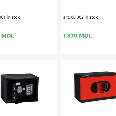
061 în stok
art. 00.002 în stok
MDL
1 370
MDL