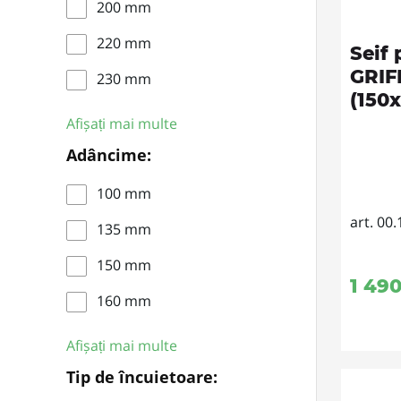
200 mm
220 mm
Seif 
GRIF
230 mm
(150
Afișați mai multe
Adâncime:
100 mm
art. 00.
135 mm
150 mm
1 49
160 mm
Afișați mai multe
Tip de încuietoare: