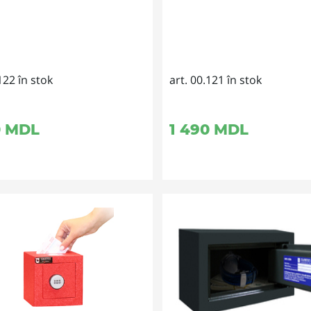
122 în stok
art. 00.121 în stok
0
MDL
1 490
MDL