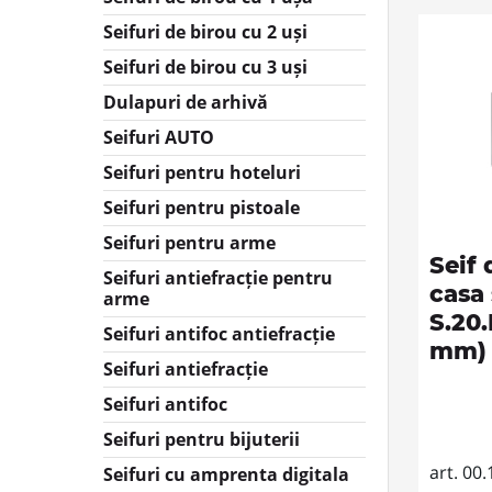
mobilier PES
Seifuri de birou cu 2 uși
Corpuri de broască îngropate
Seifuri de birou cu 3 uși
PES
Dulapuri de arhivă
Accesorii și componente
pentru Smart Locks
Seifuri AUTO
Seifuri pentru hoteluri
Seifuri pentru pistoale
Seifuri pentru arme
Seif 
Seifuri antiefracție pentru
casa
arme
S.20
Seifuri antifoc antiefracție
mm) 
Seifuri antiefracție
Seifuri antifoc
Seifuri pentru bijuterii
art. 00.
Seifuri cu amprenta digitala