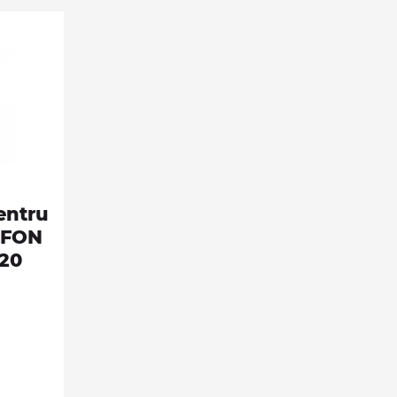
entru
IFFON
320