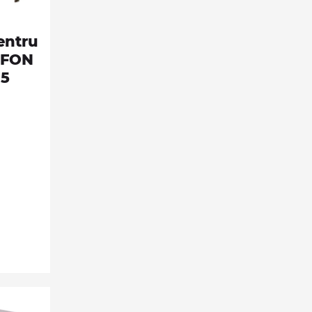
entru
IFFON
35