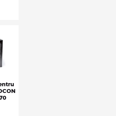
entru
ROCON
70