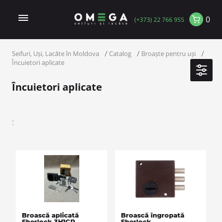
0
(+373) 22 766 955
Seifuri, Uși, Lacăte în Moldova
Catalog
Broaște pentru uși
Încuietori aplicate
Încuietori aplicate
:
Broască aplicată
Broască îngropată
Sherlock 3H1CP
Sherlock